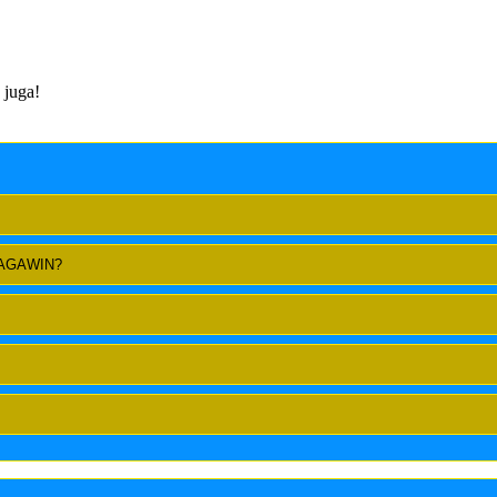
 juga!
 NAGAWIN?